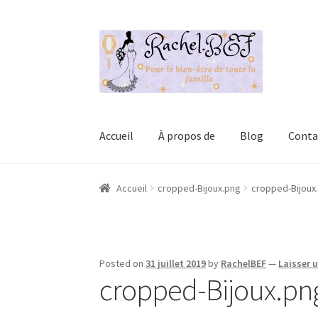
Aller
Aller
à
au
la
contenu
navigation
Accueil
À propos de
Blog
Conta
Accueil
À propos de
Blog
Boutique
Contact
Lo
Accueil
cropped-Bijoux.png
cropped-Bijoux
Une section de page d’accueil
Validation de 
Posted on
31 juillet 2019
by
RachelBEF
—
Laisser 
cropped-Bijoux.pn