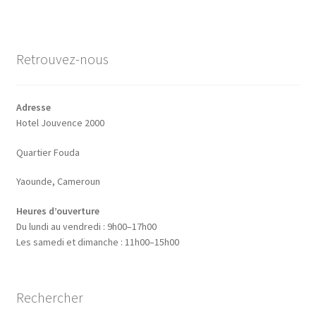
Mon compte
dans
Page d’exemple
Retrouvez-nous
Panier
Adresse
Une section de page d’accueil
Hotel Jouvence 2000
Validation de la commande
Quartier Fouda
Yaounde, Cameroun
Ventes
Heures d’ouverture
Du lundi au vendredi : 9h00–17h00
Les samedi et dimanche : 11h00–15h00
Rechercher