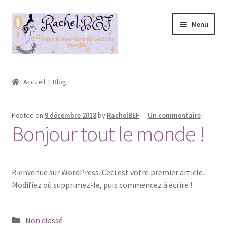
Aller
Aller
Menu
à
au
la
contenu
navigation
Accueil
Accueil
Blog
À propos de
Posted on
9 décembre 2018
by
RachelBEF
—
Un commentaire
Blog
Bonjour tout le monde !
Boutique
Bienvenue sur WordPress. Ceci est votre premier article.
Contact
Modifiez où supprimez-le, puis commencez à écrire !
Location
Publié
Non classé